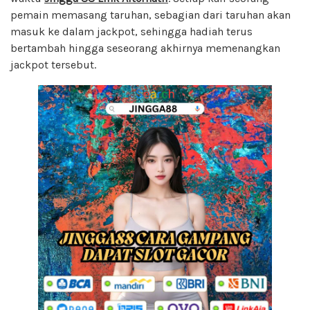
pemain memasang taruhan, sebagian dari taruhan akan
masuk ke dalam jackpot, sehingga hadiah terus
bertambah hingga seseorang akhirnya memenangkan
jackpot tersebut.