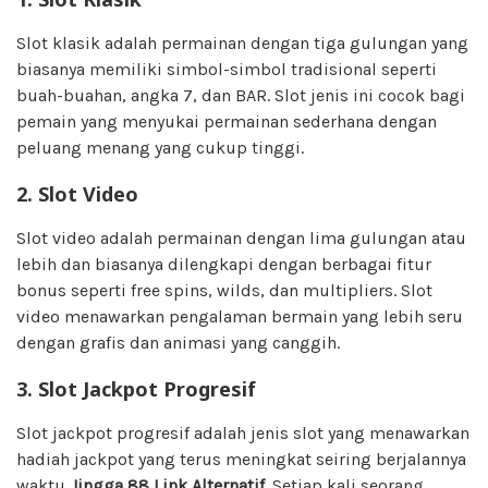
Slot klasik adalah permainan dengan tiga gulungan yang
biasanya memiliki simbol-simbol tradisional seperti
buah-buahan, angka 7, dan BAR. Slot jenis ini cocok bagi
pemain yang menyukai permainan sederhana dengan
peluang menang yang cukup tinggi.
2.
Slot Video
Slot video adalah permainan dengan lima gulungan atau
lebih dan biasanya dilengkapi dengan berbagai fitur
bonus seperti free spins, wilds, dan multipliers. Slot
video menawarkan pengalaman bermain yang lebih seru
dengan grafis dan animasi yang canggih.
3.
Slot Jackpot Progresif
Slot jackpot progresif adalah jenis slot yang menawarkan
hadiah jackpot yang terus meningkat seiring berjalannya
waktu
Jingga 88 Link Alternatif
. Setiap kali seorang