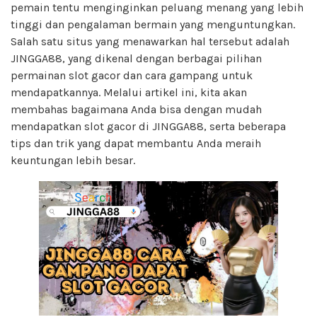
pemain tentu menginginkan peluang menang yang lebih
tinggi dan pengalaman bermain yang menguntungkan.
Salah satu situs yang menawarkan hal tersebut adalah
JINGGA88, yang dikenal dengan berbagai pilihan
permainan slot gacor dan cara gampang untuk
mendapatkannya. Melalui artikel ini, kita akan
membahas bagaimana Anda bisa dengan mudah
mendapatkan slot gacor di JINGGA88, serta beberapa
tips dan trik yang dapat membantu Anda meraih
keuntungan lebih besar.