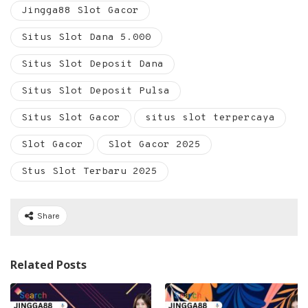
Jingga88 Slot Gacor
Situs Slot Dana 5.000
Situs Slot Deposit Dana
Situs Slot Deposit Pulsa
Situs Slot Gacor
situs slot terpercaya
Slot Gacor
Slot Gacor 2025
Stus Slot Terbaru 2025
Share
Related Posts