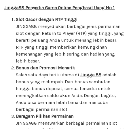
Jingga88 Penyedia Game Online Penghasil Uang No 1
Slot Gacor dengan RTP Tinggi
JINGGA88 menyediakan berbagai jenis permainan
slot dengan Return to Player (RTP) yang tinggi, yang
berarti peluang Anda untuk menang lebih besar.
RTP yang tinggi memberikan kemungkinan
kemenangan yang lebih sering dan hadiah yang
lebih besar.
Bonus dan Promosi Menarik
Salah satu daya tarik utama di
Jingga 88
adalah
bonus yang melimpah. Dari bonus sambutan
hingga bonus deposit, semua tersedia untuk
meningkatkan saldo akun Anda. Dengan begitu,
Anda bisa bermain lebih lama dan mencoba
berbagai permainan slot.
Beragam Pilihan Permainan
JINGGA88 menawarkan berbagai permainan slot