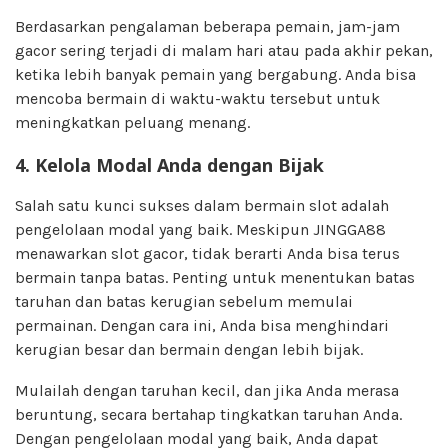
Berdasarkan pengalaman beberapa pemain, jam-jam
gacor sering terjadi di malam hari atau pada akhir pekan,
ketika lebih banyak pemain yang bergabung. Anda bisa
mencoba bermain di waktu-waktu tersebut untuk
meningkatkan peluang menang.
4. Kelola Modal Anda dengan Bijak
Salah satu kunci sukses dalam bermain slot adalah
pengelolaan modal yang baik. Meskipun JINGGA88
menawarkan slot gacor, tidak berarti Anda bisa terus
bermain tanpa batas. Penting untuk menentukan batas
taruhan dan batas kerugian sebelum memulai
permainan. Dengan cara ini, Anda bisa menghindari
kerugian besar dan bermain dengan lebih bijak.
Mulailah dengan taruhan kecil, dan jika Anda merasa
beruntung, secara bertahap tingkatkan taruhan Anda.
Dengan pengelolaan modal yang baik, Anda dapat