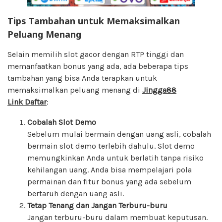
Tips Tambahan untuk Memaksimalkan
Peluang Menang
Selain memilih slot gacor dengan RTP tinggi dan
memanfaatkan bonus yang ada, ada beberapa tips
tambahan yang bisa Anda terapkan untuk
memaksimalkan peluang menang di
Jingga88
Link Daftar
:
Cobalah Slot Demo
Sebelum mulai bermain dengan uang asli, cobalah
bermain slot demo terlebih dahulu. Slot demo
memungkinkan Anda untuk berlatih tanpa risiko
kehilangan uang. Anda bisa mempelajari pola
permainan dan fitur bonus yang ada sebelum
bertaruh dengan uang asli.
Tetap Tenang dan Jangan Terburu-buru
Jangan terburu-buru dalam membuat keputusan.