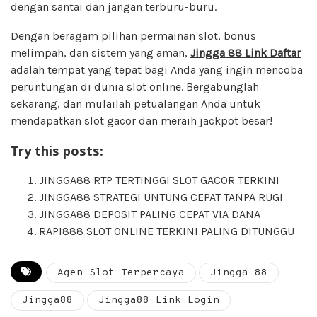
dengan santai dan jangan terburu-buru.
Dengan beragam pilihan permainan slot, bonus
melimpah, dan sistem yang aman,
Jingga 88 Link Daftar
adalah tempat yang tepat bagi Anda yang ingin mencoba
peruntungan di dunia slot online. Bergabunglah
sekarang, dan mulailah petualangan Anda untuk
mendapatkan slot gacor dan meraih jackpot besar!
Try this posts:
JINGGA88 RTP TERTINGGI SLOT GACOR TERKINI
JINGGA88 STRATEGI UNTUNG CEPAT TANPA RUGI
JINGGA88 DEPOSIT PALING CEPAT VIA DANA
RAPI888 SLOT ONLINE TERKINI PALING DITUNGGU
Agen Slot Terpercaya
Jingga 88
Jingga88
Jingga88 Link Login