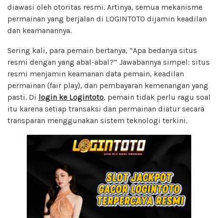
diawasi oleh otoritas resmi. Artinya, semua mekanisme
permainan yang berjalan di LOGINTOTO dijamin keadilan
dan keamanannya.
Sering kali, para pemain bertanya, “Apa bedanya situs
resmi dengan yang abal-abal?” Jawabannya simpel: situs
resmi menjamin keamanan data pemain, keadilan
permainan (fair play), dan pembayaran kemenangan yang
pasti. Di
login ke Logintoto
, pemain tidak perlu ragu soal
itu karena setiap transaksi dan permainan diatur secara
transparan menggunakan sistem teknologi terkini.