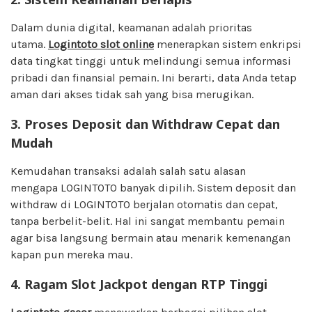
Dalam dunia digital, keamanan adalah prioritas
utama.
Logintoto slot online
menerapkan sistem enkripsi
data tingkat tinggi untuk melindungi semua informasi
pribadi dan finansial pemain. Ini berarti, data Anda tetap
aman dari akses tidak sah yang bisa merugikan.
3. Proses Deposit dan Withdraw Cepat dan
Mudah
Kemudahan transaksi adalah salah satu alasan
mengapa LOGINTOTO banyak dipilih. Sistem deposit dan
withdraw di LOGINTOTO berjalan otomatis dan cepat,
tanpa berbelit-belit. Hal ini sangat membantu pemain
agar bisa langsung bermain atau menarik kemenangan
kapan pun mereka mau.
4. Ragam Slot Jackpot dengan RTP Tinggi