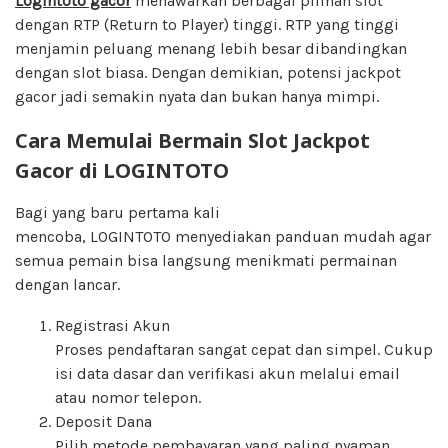
Logintoto gacor
menawarkan berbagai pilihan slot
dengan RTP (Return to Player) tinggi. RTP yang tinggi
menjamin peluang menang lebih besar dibandingkan
dengan slot biasa. Dengan demikian, potensi jackpot
gacor jadi semakin nyata dan bukan hanya mimpi.
Cara Memulai Bermain Slot Jackpot
Gacor di LOGINTOTO
Bagi yang baru pertama kali
mencoba, LOGINTOTO menyediakan panduan mudah agar
semua pemain bisa langsung menikmati permainan
dengan lancar.
Registrasi Akun
Proses pendaftaran sangat cepat dan simpel. Cukup
isi data dasar dan verifikasi akun melalui email
atau nomor telepon.
Deposit Dana
Pilih metode pembayaran yang paling nyaman,