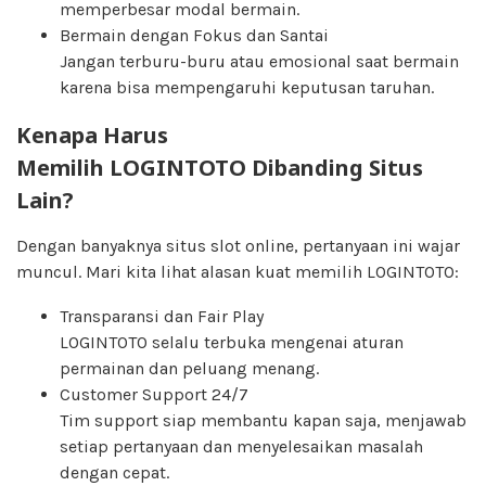
memperbesar modal bermain.
Bermain dengan Fokus dan Santai
Jangan terburu-buru atau emosional saat bermain
karena bisa mempengaruhi keputusan taruhan.
Kenapa Harus
Memilih LOGINTOTO Dibanding Situs
Lain?
Dengan banyaknya situs slot online, pertanyaan ini wajar
muncul. Mari kita lihat alasan kuat memilih LOGINTOTO:
Transparansi dan Fair Play
LOGINTOTO selalu terbuka mengenai aturan
permainan dan peluang menang.
Customer Support 24/7
Tim support siap membantu kapan saja, menjawab
setiap pertanyaan dan menyelesaikan masalah
dengan cepat.