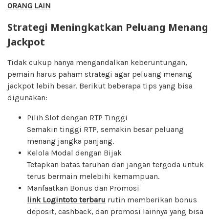
ORANG LAIN
Strategi Meningkatkan Peluang Menang
Jackpot
Tidak cukup hanya mengandalkan keberuntungan,
pemain harus paham strategi agar peluang menang
jackpot lebih besar. Berikut beberapa tips yang bisa
digunakan:
Pilih Slot dengan RTP Tinggi
Semakin tinggi RTP, semakin besar peluang
menang jangka panjang.
Kelola Modal dengan Bijak
Tetapkan batas taruhan dan jangan tergoda untuk
terus bermain melebihi kemampuan.
Manfaatkan Bonus dan Promosi
link Logintoto terbaru
rutin memberikan bonus
deposit, cashback, dan promosi lainnya yang bisa