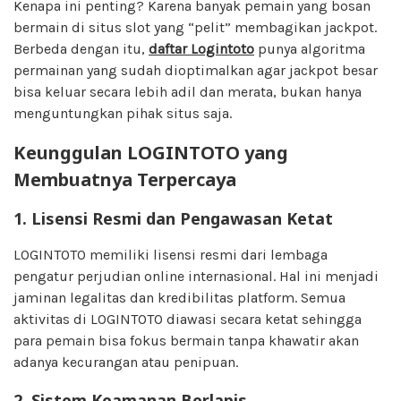
Kenapa ini penting? Karena banyak pemain yang bosan
bermain di situs slot yang “pelit” membagikan jackpot.
Berbeda dengan itu,
daftar Logintoto
punya algoritma
permainan yang sudah dioptimalkan agar jackpot besar
bisa keluar secara lebih adil dan merata, bukan hanya
menguntungkan pihak situs saja.
Keunggulan LOGINTOTO yang
Membuatnya Terpercaya
1. Lisensi Resmi dan Pengawasan Ketat
LOGINTOTO memiliki lisensi resmi dari lembaga
pengatur perjudian online internasional. Hal ini menjadi
jaminan legalitas dan kredibilitas platform. Semua
aktivitas di LOGINTOTO diawasi secara ketat sehingga
para pemain bisa fokus bermain tanpa khawatir akan
adanya kecurangan atau penipuan.
2. Sistem Keamanan Berlapis