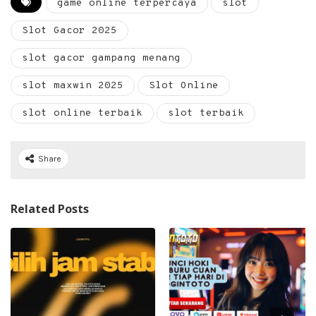
game online terpercaya
slot
Slot Gacor 2025
slot gacor gampang menang
slot maxwin 2025
Slot Online
slot online terbaik
slot terbaik
Share
Related Posts