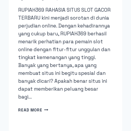
RUPIAH369 RAHASIA SITUS SLOT GACOR
TERBARU kini menjadi sorotan di dunia
perjudian online. Dengan kehadirannya
yang cukup baru, RUPIAH369 berhasil
menarik perhatian para pemain slot
online dengan fitur-fitur unggulan dan
tingkat kemenangan yang tinggi.
Banyak yang bertanya, apa yang
membuat situs ini begitu spesial dan
banyak dicari? Apakah benar situs ini
dapat memberikan peluang besar
bagi…
RUPIAH369 RAHASIA
READ MORE
SITUS
SLOT
GACOR