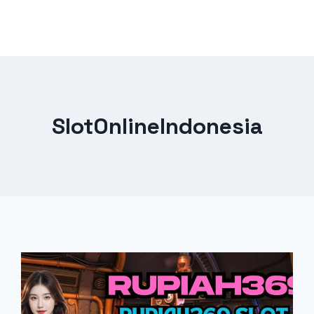
SlotOnlineIndonesia