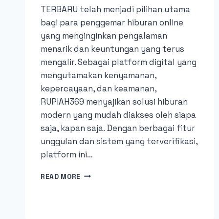
TERBARU telah menjadi pilihan utama
bagi para penggemar hiburan online
yang menginginkan pengalaman
menarik dan keuntungan yang terus
mengalir. Sebagai platform digital yang
mengutamakan kenyamanan,
kepercayaan, dan keamanan,
RUPIAH369 menyajikan solusi hiburan
modern yang mudah diakses oleh siapa
saja, kapan saja. Dengan berbagai fitur
unggulan dan sistem yang terverifikasi,
platform ini…
RUPIAH369 SITUS
READ MORE
SLOT
GACOR
ONLINE
TERBARU