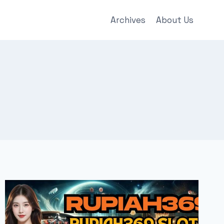
Archives
About Us