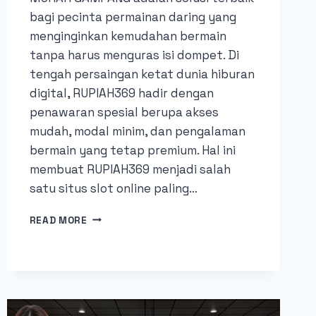
bagi pecinta permainan daring yang
menginginkan kemudahan bermain
tanpa harus menguras isi dompet. Di
tengah persaingan ketat dunia hiburan
digital, RUPIAH369 hadir dengan
penawaran spesial berupa akses
mudah, modal minim, dan pengalaman
bermain yang tetap premium. Hal ini
membuat RUPIAH369 menjadi salah
satu situs slot online paling…
RUPIAH369 SLOT
READ MORE
ONLINE
DEPOSIT
MURAH
GAMPANG