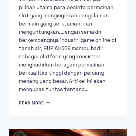
pilihan utama para pecinta permainan
slot yang menginginkan pengalaman
bermain yang seru, aman, dan
menguntungkan. Dengan semakin
berkembangnya industri game online di
tanah air, RUPIAH369 mampu hadir
sebagai platform yang konsisten
menghadirkan beragam permainan
berkualitas tinggi dengan peluang
menang yang besar. Artikel ini akan
mengupas tuntas tentang…
RUPIAH369
READ MORE
SLOT
GACOR
ONLINE
TERBAIK
INDONESIA