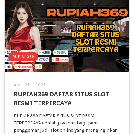
RUPIAH369
Apr 21, 2025
RUPIAH369 DAFTAR SITUS SLOT
RESMI TERPERCAYA
RUPIAH369 DAFTAR SITUS SLOT RESMI
TERPERCAYA adalah jawaban bagi para
penggemar judi slot online yang menginginkan