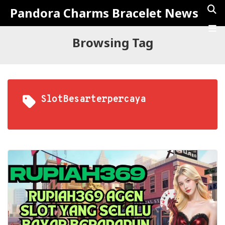
Pandora Charms Bracelet News
Browsing Tag
SlotBesarterpercaya