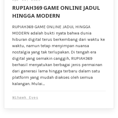
RUPIAH369 GAME ONLINE JADUL
HINGGA MODERN
RUPIAH369 GAME ONLINE JADUL HINGGA
MODERN adalah bukti nyata bahwa dunia
hiburan digital terus berkembang dari waktu ke
waktu, namun tetap menyimpan nuansa
nostalgia yang tak terlupakan. Di tengah era
digital yang semakin canggih, RUPIAH369
berhasil menyatukan berbagai jenis permainan
dari generasi lama hingga terbaru dalam satu
platform yang mudah diakses oleh semua
kalangan. Mulai…
Mihawk Eyes