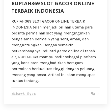
RUPIAH369 SLOT GACOR ONLINE
TERBAIK INDONESIA
RUPIAH369 SLOT GACOR ONLINE TERBAIK
INDONESIA telah menjadi pilihan utama para
pecinta permainan slot yang menginginkan
pengalaman bermain yang seru, aman, dan
menguntungkan. Dengan semakin
berkembangnya industri game online di tanah
air, RUPIAH369 mampu hadir sebagai platform
yang konsisten menghadirkan beragam
permainan berkualitas tinggi dengan peluang
menang yang besar. Artikel ini akan mengupas
tuntas tentang…
Mihawk Eyes
2