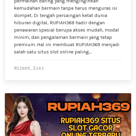
permainan daring yang menginginkan
kemudahan bermain tanpa harus menguras isi
dompet. Di tengah persaingan ketat dunia
hiburan digital, RUPIAH369 hadir dengan
penawaran spesial berupa akses mudah, modal
minim, dan pengalaman bermain yang tetap
premium. Hal ini membuat RUPIAH369 menjadi
salah satu situs slot online paling…
Mihawk Eyes