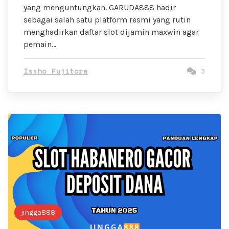
yang menguntungkan. GARUDA888 hadir
sebagai salah satu platform resmi yang rutin
menghadirkan daftar slot dijamin maxwin agar
pemain…
Issho Fujitora
3
jingga888