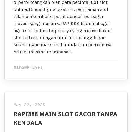
diperbincangkan oleh para pecinta judi slot
online. Di era digital saat ini, permainan slot
telah berkembang pesat dengan berbagai
inovasi yang menarik. RAPI888 hadir sebagai
agen slot online terpercaya yang menyediakan
slot terbaru dengan fitur-fitur canggih dan
keuntungan maksimal untuk para pemainnya.
Artikel ini akan membahas…
Mihawk Eyes
May 22, 2025
RAPI888 MAIN SLOT GACOR TANPA
KENDALA