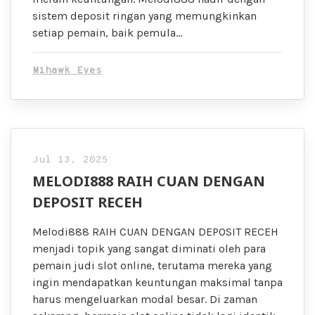
sistem deposit ringan yang memungkinkan
setiap pemain, baik pemula…
Mihawk Eyes
Jul 13, 2025
MELODI888 RAIH CUAN DENGAN
DEPOSIT RECEH
Melodi888 RAIH CUAN DENGAN DEPOSIT RECEH
menjadi topik yang sangat diminati oleh para
pemain judi slot online, terutama mereka yang
ingin mendapatkan keuntungan maksimal tanpa
harus mengeluarkan modal besar. Di zaman