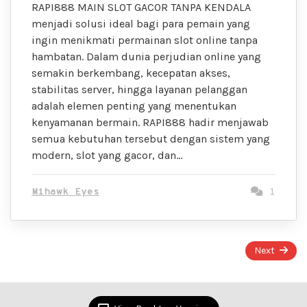
RAPI888 MAIN SLOT GACOR TANPA KENDALA
menjadi solusi ideal bagi para pemain yang
ingin menikmati permainan slot online tanpa
hambatan. Dalam dunia perjudian online yang
semakin berkembang, kecepatan akses,
stabilitas server, hingga layanan pelanggan
adalah elemen penting yang menentukan
kenyamanan bermain. RAPI888 hadir menjawab
semua kebutuhan tersebut dengan sistem yang
modern, slot yang gacor, dan…
Mihawk Eyes
1
Page
Next
1
of