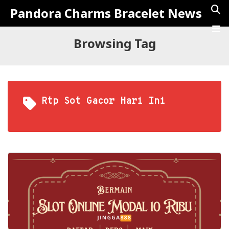
Pandora Charms Bracelet News
Browsing Tag
Rtp Sot Gacor Hari Ini