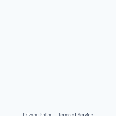
Privacy Policy
Terms of Service