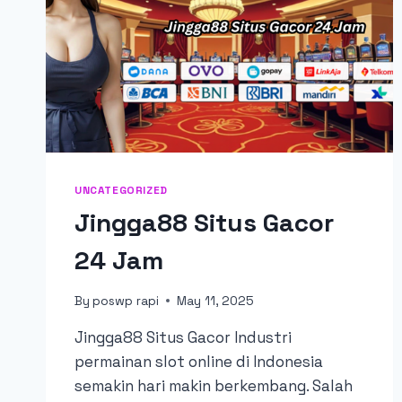
UNCATEGORIZED
Jingga88 Situs Gacor
24 Jam
By
poswp rapi
May 11, 2025
Jingga88 Situs Gacor Industri
permainan slot online di Indonesia
semakin hari makin berkembang. Salah