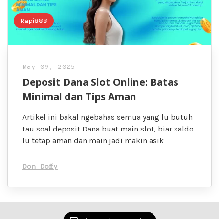
Rapi888
May 09, 2025
Deposit Dana Slot Online: Batas
Minimal dan Tips Aman
Artikel ini bakal ngebahas semua yang lu butuh
tau soal deposit Dana buat main slot, biar saldo
lu tetap aman dan main jadi makin asik
Don Doffy