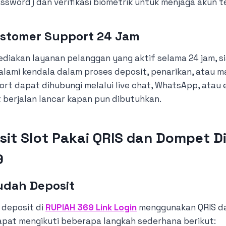
ssword) dan verifikasi biometrik untuk menjaga akun 
stomer Support 24 Jam
diakan layanan pelanggan yang aktif selama 24 jam, 
alami kendala dalam proses deposit, penarikan, atau m
ort dapat dihubungi melalui live chat, WhatsApp, atau 
 berjalan lancar kapan pun dibutuhkan.
it Slot Pakai QRIS dan Dompet Dig
9
dah Deposit
 deposit di
RUPIAH 369 Link Login
menggunakan QRIS d
dapat mengikuti beberapa langkah sederhana berikut: