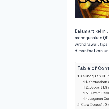
Dalam artikel in
menggunakan QRI
withdrawal, tips
dimanfaatkan un
Table of Con
Keunggulan RUPI
Kemudahan d
Deposit Min
Sistem Pem
Layanan Cu
Cara Deposit Sl