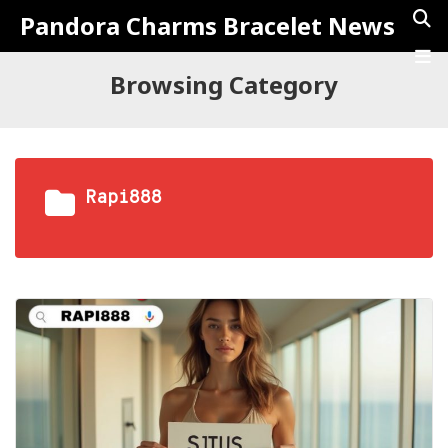
Pandora Charms Bracelet News
Browsing Category
Rapi888