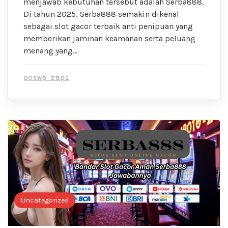
menjawab kebutuhan tersebut adalah Serba888.
Di tahun 2025, Serba888 semakin dikenal
sebagai slot gacor terbaik anti penipuan yang
memberikan jaminan keamanan serta peluang
menang yang…
poswp rapi
Uncategorized