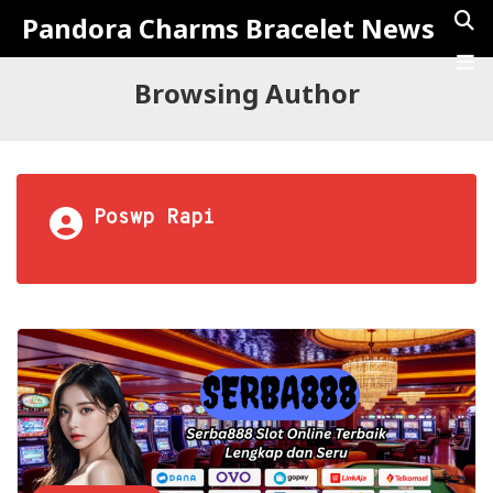
Pandora Charms Bracelet News
Browsing Author
Poswp Rapi