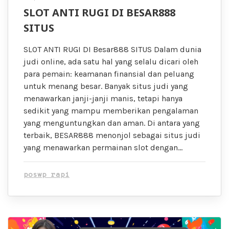
SLOT ANTI RUGI DI BESAR888
SITUS
SLOT ANTI RUGI DI Besar888 SITUS Dalam dunia
judi online, ada satu hal yang selalu dicari oleh
para pemain: keamanan finansial dan peluang
untuk menang besar. Banyak situs judi yang
menawarkan janji-janji manis, tetapi hanya
sedikit yang mampu memberikan pengalaman
yang menguntungkan dan aman. Di antara yang
terbaik, BESAR888 menonjol sebagai situs judi
yang menawarkan permainan slot dengan…
poswp rapi