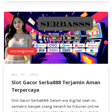
Uncategorized
May 07, 2025
Slot Gacor Serba888 Terjamin Aman
Terpercaya
Slot Gacor Serba888 Dalam era digital saat ini,
semakin banyak orang beralih ke hiburan online